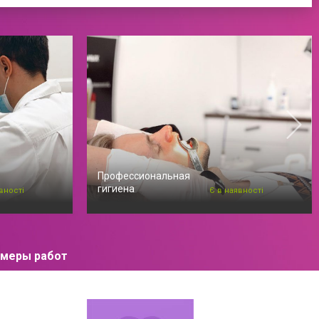
Профессиональная
гигиена
вності
Є в наявності
меры работ