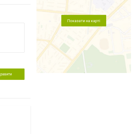
Показати на карті
правити