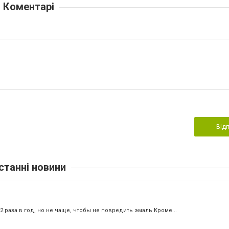
Коментарі
Від
станні новини
аза в год, но не чаще, чтобы не повредить эмаль ⁣⁣Кроме...