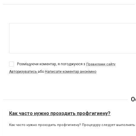
Розміщуючи коментар, я погоджуюся з
Правилами сайту
Авторизуватись
або
Написати коментар анонімно
О
Как часто нужно проходить профгигиену?
Как часто нужно проходить профгигиену? Процедуру следует выполнять 2 р