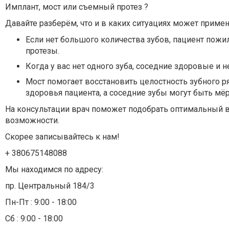
Имплант, мост или съемный протез ?⁣⁣
Давайте разберём, что и в каких ситуациях может применя
Если нет большого количества зубов, пациент пожи
протезы.⁣⁣⠀
⁣⁣Когда у вас нет одного зуба, соседние здоровые и 
⁣⁣Мост помогает восстановить целостность зубного р
здоровья пациента, а соседние зубы могут быть мёр
На консультации врач поможет подобрать оптимальный в
возможности.⁣⁣⠀
Скорее записывайтесь к нам!⠀⠀⠀⠀⠀⠀⠀⠀⠀⠀⠀⠀⠀⠀⠀⠀⠀⠀⠀⠀
+ 380675148088⠀⠀⠀⠀⠀⠀⠀⠀⠀⠀⠀⠀⠀⠀⠀⠀⠀⠀⠀⠀⠀⠀⠀⠀⠀⠀⠀⠀⁣
Мы находимся по адресу:⠀⠀⠀⠀⠀⠀⠀⠀⠀⠀⠀⠀⠀⠀⠀⠀⠀⠀⠀⠀⁣⁣⠀⁣
пр. Центральный 184/3⠀⠀⠀⠀⠀⠀⠀⠀⠀⠀⠀⠀⠀⠀⠀⠀⠀⠀⠀⠀⠀
Пн-Пт : 9:00 - 18:00⁣⁣⠀⁣⁣⠀
Сб : 9:00 - 18:00⠀