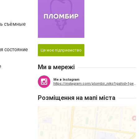
ать съёмные
ия состояние
Це моє підприємство
е
Ми в мережі
Ми в Instagram
https://instagram.com/plombir_niko?igshid=1ge4yzfpqfm5c
Розміщення на мапі міста