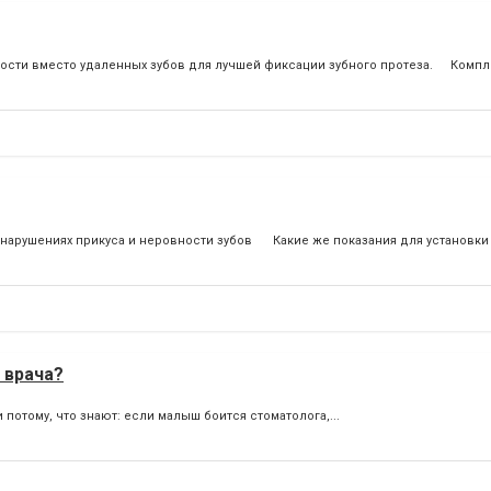
 кости вместо удаленных зубов для лучшей фиксации зубного протеза.⠀⠀Комплек
арушениях прикуса и неровности зубов⠀⠀ Какие же показания для установки б
 врача?
потому, что знают: если малыш боится стоматолога,...