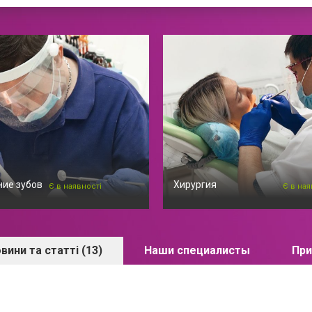
ие зубов
Хирургия
Є в наявності
Є в ная
вини та статті (13)
Наши специалисты
При