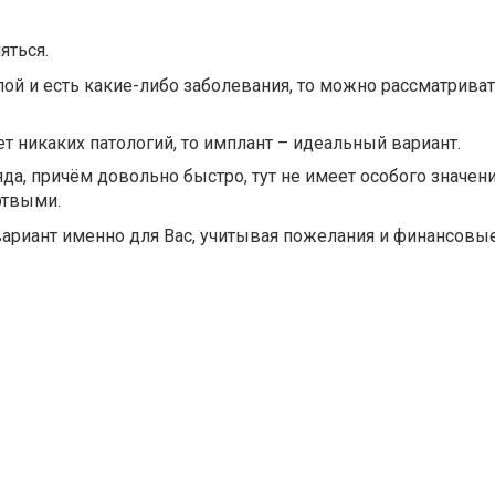
ться.⁣⁣⠀
лой и есть какие-либо заболевания, то можно рассматрив
нет никаких патологий, то имплант – идеальный вариант.⁣⁣⠀
яда, причём довольно быстро, тут не имеет особого значен
твыми.⁣⁣⠀
ариант именно для Вас, учитывая пожелания и финансовы
⁣⁣⠀⁣⁣⠀⠀⠀⠀⠀⠀⠀⠀⠀⠀⠀⠀⠀⁣⁣⠀⁣⁣⠀
⁣⠀⁣⁣⠀
⁣⠀
⠀⠀⠀⠀⠀⠀⠀⠀⠀⠀⠀⠀⠀⠀⠀⠀⠀⠀⁣⁣⠀⁣⁣⠀